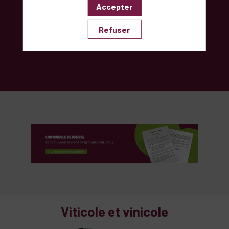
Accepter
arboricole
et oléicole
Refuser
Viticole et vinicole