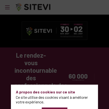
Le rendez-
vous
incontournable
des
professionnels des
fillières
A propos des cookies sur ce site
Ce site utilise des cookies visant à améliorer
viticole,
votre expérience.
vinicole,